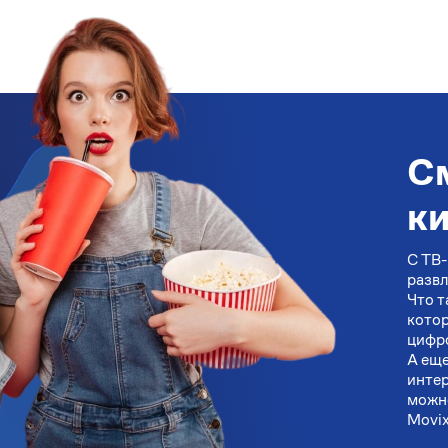
См
к
С ТВ-
развл
Что т
котор
цифро
А еще
интер
можно
Movix