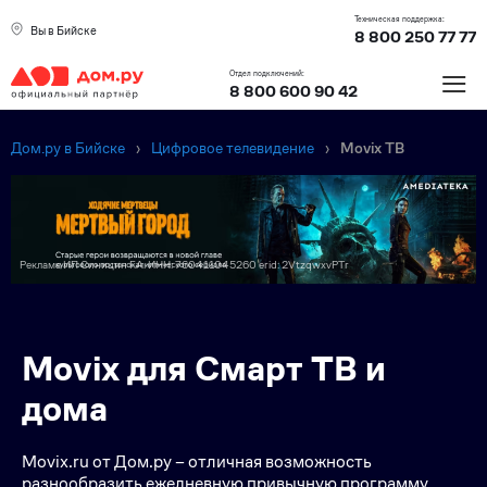
Техническая поддержка:
Вы в Бийске
8 800 250 77 77
≡
Отдел подключений:
8 800 600 90 42
Дом.ру в Бийске
›
Цифровое телевидение
›
Movix ТВ
Реклама ИП Синицин Г.А. ИНН: 760411045260 erid: 2VtzqwxvPTr
Преимущес
Movix для Смарт ТВ и
дома
Movix.ru от Дом.ру – отличная возможность
разнообразить ежедневную привычную программу