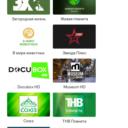
Загородная жизнь
Живая планета
В мире животных
Звезда Плюс
Docubox HD
Museum HD
Союз
ТНВ Планета