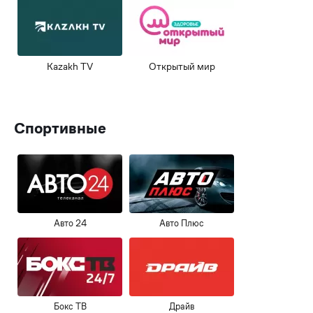
Kazakh TV
Открытый мир
Спортивные
Авто 24
Авто Плюс
Бокс ТВ
Драйв