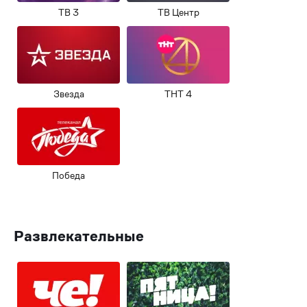
ТВ 3
ТВ Центр
Звезда
ТНТ 4
Победа
Развлекательные