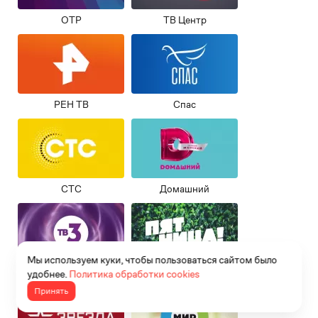
ОТР
ТВ Центр
РЕН ТВ
Спас
СТС
Домашний
Мы используем куки, чтобы пользоваться сайтом было
ТВ 3
Пятница!
удобнее.
Политика обработки cookies
Принять