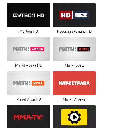
Футбол HD
Русский экстрим HD
Матч! Арена HD
Матч! Боец
Матч! Игра HD
Матч! Страна